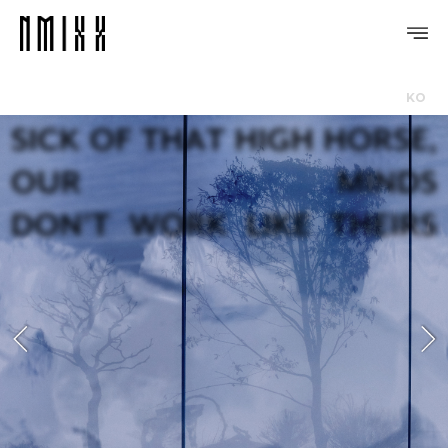
KO
PROFILE
DISCOGRAPHY
GALLERY
VIDEO
NOTICE
SCHEDULE