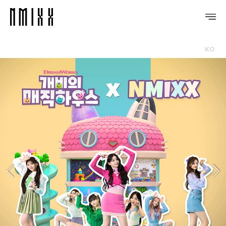
KO
PROFILE
DISCOGRAPHY
GALLERY
VIDEO
NOTICE
SCHEDULE