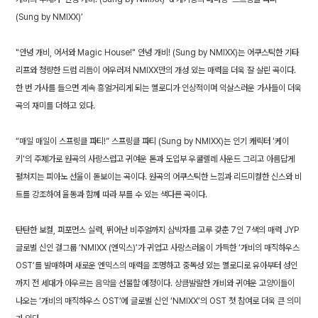
(Sung by NMIXX)’
"안녕 개비, 어서와 Magic House!" 안녕 개비! (Sung by NMIXX)는 어쿠스틱한 기타
리프와 청량한 드럼 리듬이 어우러져 NMIXX만의 개성 있는 매력을 더욱 잘 살린 곡이다.
한 번 가사를 들으면 계속 흥얼거리게 되는 멜로디가 인상적이며 익살스러운 가사들이 더욱
곡의 재미를 더하고 있다.
“매일 매일이 스프링클 파티!” 스프링클 파티 (Sung by NMIXX)는 인기 캐릭터 '케이
키'의 주제가로 원곡의 사랑스럽고 귀여운 톤과 도입부 우쿨렐레 사운드 그리고 아름답게
펼쳐지는 피아노 선율이 돋보이는 곡이다. 원곡의 어쿠스틱한 느낌과 리드미컬한 신스와 비
트를 강조하여 율동과 함께 따라 부를 수 있는 색다른 곡이다.
탄탄한 보컬, 퍼포먼스 실력, 뛰어난 비주얼까지 삼박자를 고루 갖춘 7인 7색의 매력 JYP
글로벌 신인 걸그룹 ‘NMIXX (엔믹스)’가 귀엽고 사랑스러움이 가득한 ‘개비의 매직하우스
OST’를 발매하며 새로운 엔믹스의 매력을 조명하고 중독성 있는 멜로디로 유아부터 성인
까지 전 세대가 아우르는 음악을 선물할 예정이다. 상큼발랄한 개비와 귀여운 고양이들이
나오는 ‘개비의 매직하우스 OST’에 글로벌 신인 ‘NMIXX’의 OST 첫 참여로 더욱 큰 의미