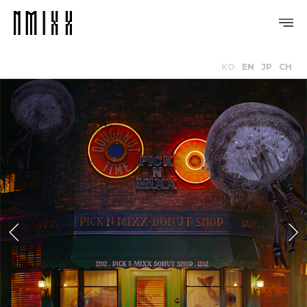
KO
EN
JP
CH
PROFILE
DISCOGRAPHY
GALLERY
VIDEO
NOTICE
SCHEDULE