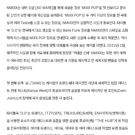
NMIXX는 데뷔 싱글 [AD MARE]를 통해 새로운 장르 ‘MIXX POP’을 첫 선보이고 준비
된 신인의 당찬 패기와 자신감을 보여준다. ‘MIXX POP’은 두 가지 이상의 장르를 한 곡에
넣어 여러 Taste를 느낄 수 있는 장르로, NMIXX만의 실험적인 시도가 돋보인다. 타이틀
곡 ‘O.O’는 한국에서 다소 생소할 수 있는 Baile Funk 장르를 NMIXX만의 스타일로 소화
하며 리스너들을 MIXX POP 장르로 안내한다. 데뷔 싱글에 수록된 두 곡의 퍼포먼스 역시
시시각각 변화하는 곡의 전개에 맞춰 다채롭게 구성돼 보는 재미를 더한다. 2022년 2월,
파격적인 시도와 함께 가요계에 화려하게 등장한 ‘역대급 신예’ NMIXX는 무한 가지 매력
이 어우러진 최상, 최강의 조합으로 다방면 새 기준을 제시하고 전 세계 K팝 팬들을 강하게
끌어당길 전망이다.
첫 번째 트랙 '占 (TANK)'는 케이팝의 트렌드세터 라이언전 사단과 세계적인 힙합 아티스
트 칸예 웨스트(Kanye West)의 프로듀서이자 글로벌 히트곡 메이커인 뎀 조인트(Dem
Jointz)가 참여해 곡의 완성도를 한층 더 높였다.
타이틀곡 'O.O'는 트와이스, ITZY(있지), TREASURE(트레저), ENHYPEN(엔하이픈)
을 비롯한 유수의 K팝 아티스트와 호흡을 맞춘 글로벌 프로덕션팀 “THE HUB”가 곡 작업
을 진두지휘했다. 여기에 트와이스, 아이유, 마마무 등 여러 아티스트와 작업한 유명 프로듀