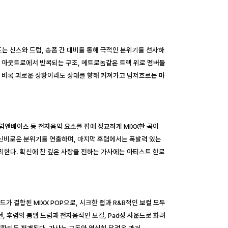
고드는 신스와 드럼, 송폼 간 대비를 통해 극적인 분위기를 선사하
이 아웃트로에서 반복되는 구조, 메트로놈같은 트랙 위로 멤버들
는 비록 괴로운 상황이라도 상대를 향해 커져가고 넘쳐흐르는 마
, 드럼앤베이스 등 전자음악 요소를 팝에 정교하게 MIXX한 곡이
 신비로운 분위기를 연출하며, 마지막 후렴에서는 폭발력 있는
리한다. 확신에 찬 깊은 사랑을 전하는 가사에는 아티스트 한로
사운드가 결합된 MIXX POP으로, 시크한 랩과 R&B적인 보컬 모두
턴, 후렴의 붐뱁 드럼과 전자음적인 보컬, Pad성 사운드로 화려